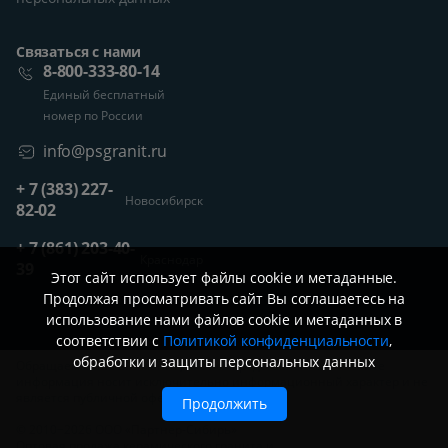
Связаться с нами
8-800-333-80-14
Единый бесплатный
номер по России
info@psgranit.ru
+ 7 (383) 227-
Новосибирск
82-02
+ 7 (861) 203-40-
Краснодар
39
Этот сайт использует файлы cookie и метаданные.
Продолжая просматривать сайт Вы соглашаетесь на
использование нами файлов cookie и метаданных в
соответствии с
Политикой конфиденциальности
,
обработки и защиты персональных данных
Обращаем ваше внимание, что вся представленная на сайте
информация носит исключительно информационный характер и не
является публичной офертой.
Продолжить
© 2010−2026 ООО «Партнер-Сибирь»
Оптовая продажа керамического гранита и