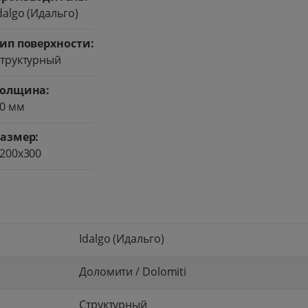
dalgo (Идальго)
нит со скидкой
ип поверхности:
труктурный
ступления
даж
Толщина:
0 мм
азмер:
200x300
Idalgo (Идальго)
Доломити / Dolomiti
Структурный