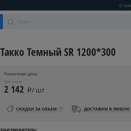
О ко
о параметрам
Такко Темный SR 1200*300
хности
Розничная цена:
Краснодар
2 142
/ шт
СКИДКИ ЗА ОБЪЕМ
ДОСТАВИМ В ЛЮБУЮ 
?
ие
роизводитель: