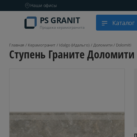
Наши офисы
PS GRANIT
Каталог
Продажа керамогранита
Подбор п
Главная
Керамогранит
Idalgo (Идальго)
Доломити / Dolomiti
Ступень Граните Доломити 
Бренд
Тип повер
Текстура
Размер
Цвет
Назначен
П