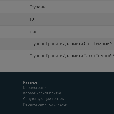
Ступень
10
5 шт
Ступень Граните Доломити Сасс Темный S
Ступень Граните Доломити Такко Темный 
Каталог
Керамогранит
Керамическая плитка
Сопутствующие товары
Керамогранит со скидкой