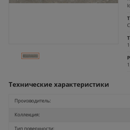
I
Керамогра
Т
С
Новые по
Хиты про
1
Р
1
Технические характеристики
Производитель:
Коллекция:
Тип поверхности: